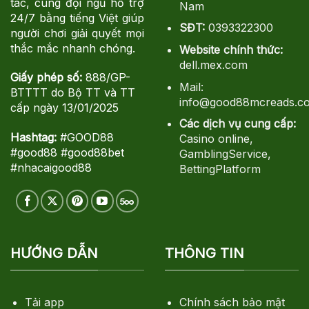
tác, cùng đội ngũ hỗ trợ
Nam
24/7 bằng tiếng Việt giúp
SĐT:
0393322300
người chơi giải quyết mọi
thắc mắc nhanh chóng.
Website chính thức:
dell.mex.com
Giấy phép số:
888/GP-
Mail:
BTTTT do Bộ TT và TT
info@good88mcreads.c
cấp ngày 13/01/2025
Các dịch vụ cung cấp:
Hashtag:
#GOOD88
Casino online,
#good88 #good88bet
GamblingService,
#nhacaigood88
BettingPlatform
HƯỚNG DẪN
THÔNG TIN
Tải app
Chính sách bảo mật