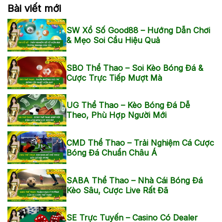
Bài viết mới
SW Xổ Số Good88 – Hướng Dẫn Chơi
& Mẹo Soi Cầu Hiệu Quả
SBO Thể Thao – Soi Kèo Bóng Đá &
Cược Trực Tiếp Mượt Mà
UG Thể Thao – Kèo Bóng Đá Dễ
Theo, Phù Hợp Người Mới
CMD Thể Thao – Trải Nghiệm Cá Cược
Bóng Đá Chuẩn Châu Á
SABA Thể Thao – Nhà Cái Bóng Đá
Kèo Sâu, Cược Live Rất Đã
SE Trực Tuyến – Casino Có Dealer