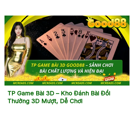
TP Game Bài 3D – Kho Đánh Bài Đổi
Thưởng 3D Mượt, Dễ Chơi