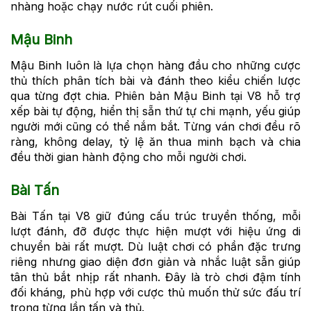
nhàng hoặc chạy nước rút cuối phiên.
Mậu Binh
Mậu Binh luôn là lựa chọn hàng đầu cho những cược
thủ thích phân tích bài và đánh theo kiểu chiến lược
qua từng đợt chia. Phiên bản Mậu Binh tại V8 hỗ trợ
xếp bài tự động, hiển thị sẵn thứ tự chi mạnh, yếu giúp
người mới cũng có thể nắm bắt. Từng ván chơi đều rõ
ràng, không delay, tỷ lệ ăn thua minh bạch và chia
đều thời gian hành động cho mỗi người chơi.
Bài Tấn
Bài Tấn tại V8 giữ đúng cấu trúc truyền thống, mỗi
lượt đánh, đỡ được thực hiện mượt với hiệu ứng di
chuyển bài rất mượt. Dù luật chơi có phần đặc trưng
riêng nhưng giao diện đơn giản và nhắc luật sẵn giúp
tân thủ bắt nhịp rất nhanh. Đây là trò chơi đậm tính
đối kháng, phù hợp với cược thủ muốn thử sức đấu trí
trong từng lần tấn và thủ.