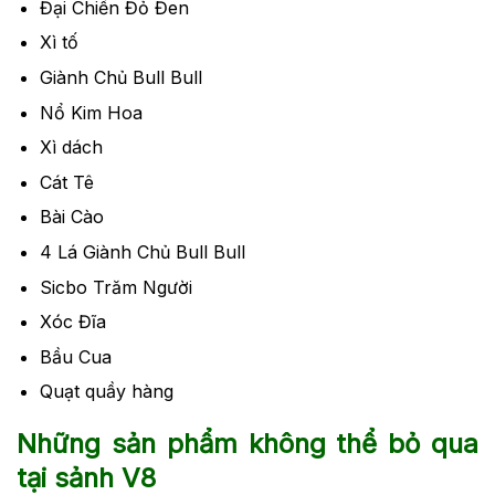
Đại Chiến Đỏ Đen
Xì tố
Giành Chủ Bull Bull
Nổ Kim Hoa
Xì dách
Cát Tê
Bài Cào
4 Lá Giành Chủ Bull Bull
Sicbo Trăm Người
Xóc Đĩa
Bầu Cua
Quạt quầy hàng
Những sản phẩm không thể bỏ qua
tại sảnh V8