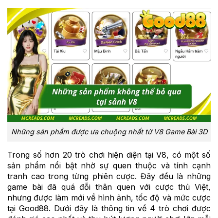
Những sản phẩm được ưa chuộng nhất từ V8 Game Bài 3D
Trong số hơn 20 trò chơi hiện diện tại V8, có một số
sản phẩm nổi bật nhờ sự quen thuộc và tính cạnh
tranh cao trong từng phiên cược. Đây đều là những
game bài đã quá đỗi thân quen với cược thủ Việt,
nhưng được làm mới về hình ảnh, tốc độ và mức cược
tại Good88. Dưới đây là thông tin về 4 trò chơi được