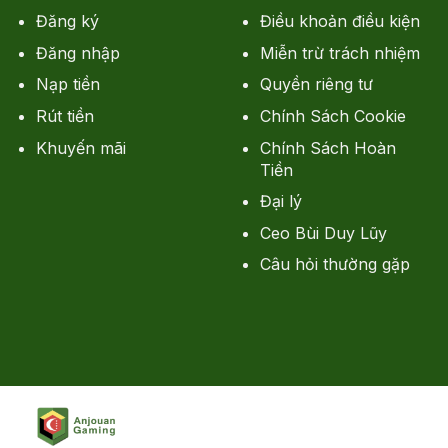
Đăng ký
Điều khoản điều kiện
Đăng nhập
Miễn trừ trách nhiệm
Nạp tiền
Quyền riêng tư
Rút tiền
Chính Sách Cookie
Khuyến mãi
Chính Sách Hoàn
Tiền
Đại lý
Ceo
Bùi Duy Lũy
Câu hỏi thường gặp