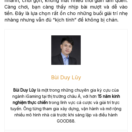
nhanh, chơi gọn, không mất nhiều thời gian làm quen.
Càng chơi, bạn càng thấy nhịp bài mượt và dễ vào
tiền. Đây là lựa chọn rất ổn cho những buổi giải trí nhẹ
nhàng nhưng vẫn đủ “kịch tính” để không bị chán.
Bùi Duy Lũy
Bùi Duy Lũy
là một trong những chuyên gia kỳ cựu của
ngành iGaming tại thị trường châu Á, với hơn
15 năm kinh
nghiệm thực chiến
trong lĩnh vực cá cược và giải trí trực
tuyến. Ông từng tham gia xây dựng, vận hành và mở rộng
nhiều mô hình nhà cái trước khi sáng lập và điều hành
GOOD88.