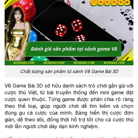
Chất lượng sản phẩm từ sảnh V8 Game Bài 3D
V8 Game Bài 3D sở hữu danh sách trò chơi gần gũi với
cược thủ Việt, từ bài truyền thống đến mini game đặt
cược quen thuộc. Từng game được phân chia rõ ràng
theo thể loại, giúp người chơi dễ tìm kiếm và chọn
đúng gu cá cược của mình. Bảng hiển thị cược đơn
giản, dễ theo dõi, đồng thời hỗ trợ tốt cho cả cược thủ
mới lẫn người chơi dày dạn kinh nghiệm.