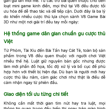
gần gũi lẫn mới mẻ. Từ các trò bài quen thuộc cho đến
loạt mini game kinh điển, mọi thứ tại V8 đều được tối
ưu hóa để dễ thao tác và dễ tiếp cận. Dưới đây là ba lý
do khiến nhiều cược thủ lựa chọn sảnh V8 Game Bài
3D như một nơi giải trí đều tay mỗi ngày:
Hệ thống game dân gian chuẩn gu cược thủ
Việt
Từ Phỏm, Tài Xỉu đến Bài Tấn hay Cát Tê, toàn bộ sản
phẩm trong V8 đều quen thuộc với người chơi Việt
nhiều thế hệ. Luật giữ nguyên bản gốc nhưng được
làm mới phần đồ họa, tốc độ xử lý và bố cục để phù
hợp hơn với thiết bị hiện đại. Dù bạn là người mới hay
cược thủ lâu năm, cảm giác chơi như thật là điều dễ
cảm nhận ngay từ phiên đầu.
Giao diện tối ưu từng chi tiết
Không cần mất thời gian tìm nút hay tra luật, mọi
thông tin quan trọng đều hiển thị ngay trên màn hình