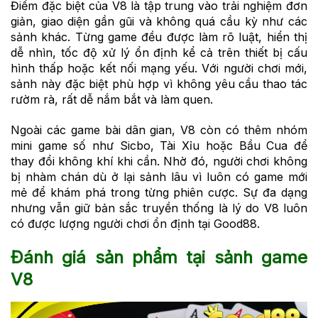
Điểm đặc biệt của V8 là tập trung vào trải nghiệm đơn
giản, giao diện gần gũi và không quá cầu kỳ như các
sảnh khác. Từng game đều được làm rõ luật, hiển thị
dễ nhìn, tốc độ xử lý ổn định kể cả trên thiết bị cấu
hình thấp hoặc kết nối mạng yếu. Với người chơi mới,
sảnh này đặc biệt phù hợp vì không yêu cầu thao tác
rườm rà, rất dễ nắm bắt và làm quen.
Ngoài các game bài dân gian, V8 còn có thêm nhóm
mini game số như Sicbo, Tài Xỉu hoặc Bầu Cua để
thay đổi không khí khi cần. Nhờ đó, người chơi không
bị nhàm chán dù ở lại sảnh lâu vì luôn có game mới
mẻ để khám phá trong từng phiên cược. Sự đa dạng
nhưng vẫn giữ bản sắc truyền thống là lý do V8 luôn
có được lượng người chơi ổn định tại Good88.
Đánh giá sản phẩm tại sảnh game
V8